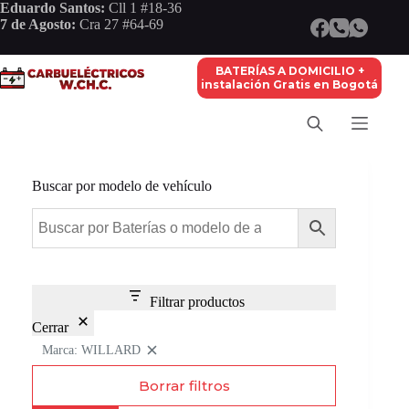
Saltar
Eduardo Santos:
Cll 1 #18-36
al
7 de Agosto:
Cra 27 #64-69
contenido
BATERÍAS A DOMICILIO +
instalación Gratis en Bogotá
Buscar por modelo de vehículo
Filtrar productos
Cerrar
Marca: WILLARD
Remove
filter:
Borrar filtros
Marca:
WILLARD