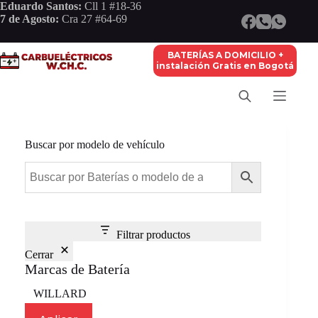
Saltar
Eduardo Santos:
Cll 1 #18-36
al
7 de Agosto:
Cra 27 #64-69
contenido
BATERÍAS A DOMICILIO +
instalación Gratis en Bogotá
Buscar por modelo de vehículo
Filtrar productos
Cerrar
Marcas de Batería
Marca
WILLARD