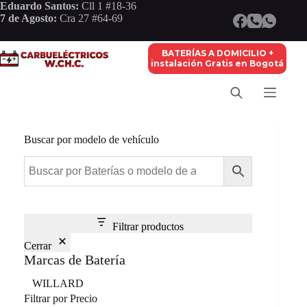
Saltar
Eduardo Santos:
Cll 1 #18-36
al
7 de Agosto:
Cra 27 #64-69
contenido
BATERÍAS A DOMICILIO +
instalación Gratis en Bogotá
Buscar por modelo de vehículo
Filtrar productos
Cerrar
Marcas de Batería
Marca
WILLARD
Filtrar por Precio