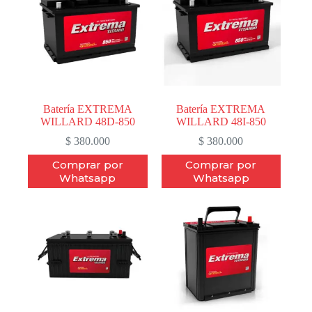
Batería EXTREMA
Batería EXTREMA
WILLARD 48D-850
WILLARD 48I-850
$
380.000
$
380.000
Comprar por
Comprar por
Whatsapp
Whatsapp