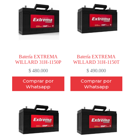
Batería EXTREMA
Batería EXTREMA
WILLARD 31H-1150P
WILLARD 31H-1150T
$
480.000
$
490.000
Comprar por
Comprar por
Whatsapp
Whatsapp