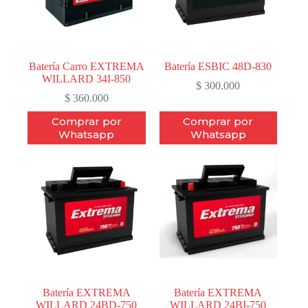
Batería Carro EXTREMA
Batería ESBIC 48D-830
WILLARD 34I-850
$
300.000
$
360.000
Comprar por
Comprar por
Whatsapp
Whatsapp
Batería EXTREMA
Batería EXTREMA
WILLARD 24BD-750
WILLARD 24BI-750