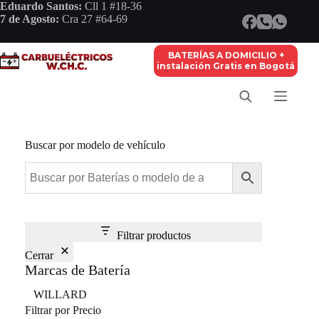
Saltar
Eduardo Santos:
Cll 1 #18-36
al
7 de Agosto:
Cra 27 #64-69
contenido
BATERÍAS A DOMICILIO +
instalación Gratis en Bogotá
Buscar por modelo de vehículo
Filtrar productos
Cerrar
Marcas de Batería
Marca
WILLARD
Filtrar por Precio