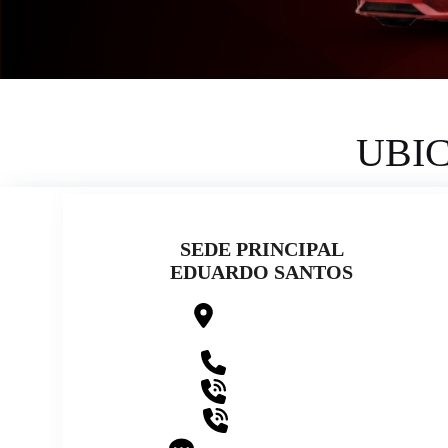
UBI
SEDE PRINCIPAL
EDUARDO SANTOS
CALLE 1 # 18 – 36
BARRIO EDUARDO SANTOS
313 397 94 58
314 444 57 22
312 449 69 71