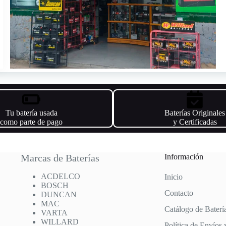
Tu batería usada
Baterías Originales
como parte de pago
y Certificadas
Marcas de Baterías
Información
ACDELCO
Inicio
BOSCH
Contacto
DUNCAN
MAC
Catálogo de Baterí
VARTA
WILLARD
Política de Envíos 