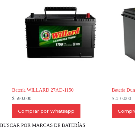
Batería WILLARD 27AD-1150
Bateria Du
$
590.000
$
410.000
Comprar por Whatsapp
Compra
BUSCAR POR MARCAS DE BATERÍAS