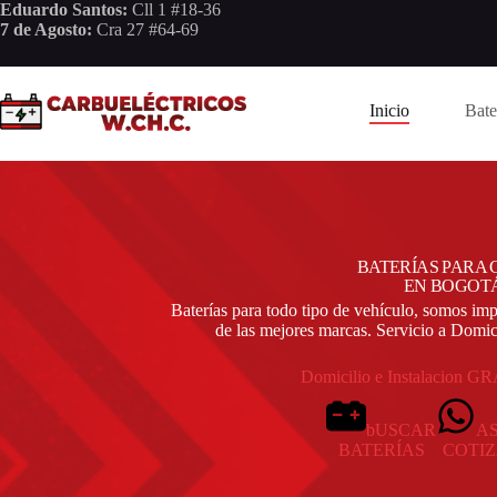
Saltar
Eduardo Santos:
Cll 1 #18-36
al
7 de Agosto:
Cra 27 #64-69
contenido
Inicio
Bate
BATERÍAS PARA
EN BOGOT
Baterías para todo tipo de vehículo, somos impo
de las mejores marcas. Servicio a Domici
Domicilio e Instalacion G
bUSCAR
AS
BATERÍAS
COTI