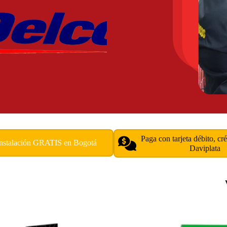
Paga con tarjeta débito, cr
Instalación GRATIS en Bogotá
Daviplata