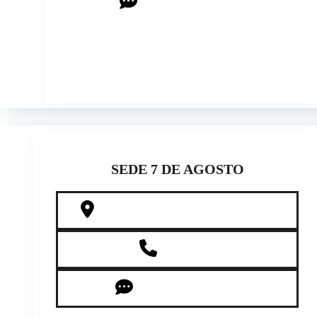
CHAT CON ASESORES
SEDE 7 DE AGOSTO
CRA 27 # 64-69, BARRIO 7 DE AGOSTO
320 956 14 22
CHAT CON ASESORES