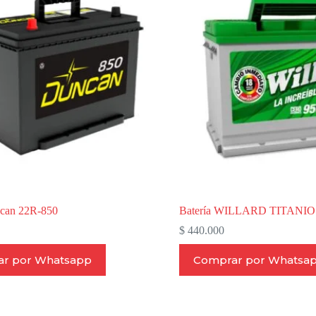
ncan 22R-850
Batería WILLARD TITANIO
$
440.000
r por Whatsapp
Comprar por Whatsa