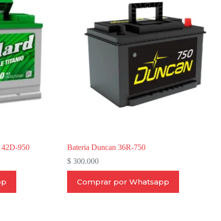
 42D-950
Bateria Duncan 36R-750
$
300.000
pp
Comprar por Whatsapp