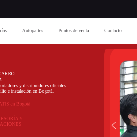
rías
Autopartes
Puntos de venta
Contacto
 CARRO
Á
rtadores y distribuidores oficiales
lio e instalación en Bogotá
.
RATIS en Bogotá
ESORÍA Y
ZACIONES