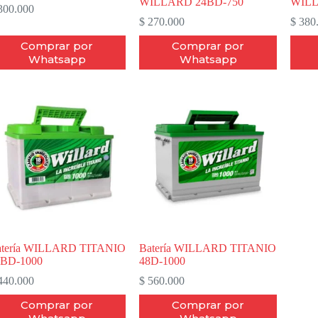
WILLARD 24BD-750
WILL
00.000
$
270.000
$
380
Comprar por
Comprar por
Whatsapp
Whatsapp
atería WILLARD TITANIO
Batería WILLARD TITANIO
4BD-1000
48D-1000
40.000
$
560.000
Comprar por
Comprar por