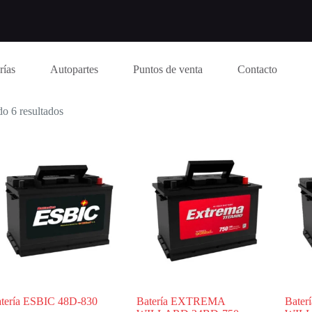
rías
Autopartes
Puntos de venta
Contacto
o 6 resultados
tería ESBIC 48D-830
Batería EXTREMA
Bate