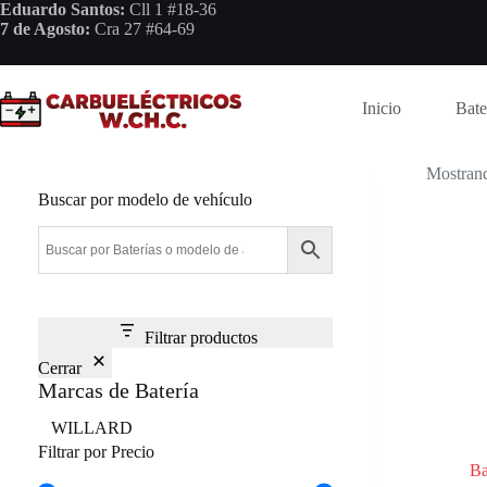
Saltar
Eduardo Santos:
Cll 1 #18-36
al
7 de Agosto:
Cra 27 #64-69
contenido
Inicio
Bate
Mostrand
Buscar por modelo de vehículo
Filtrar productos
Cerrar
Marcas de Batería
Marca
WILLARD
Filtrar por Precio
Ba