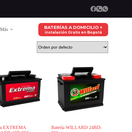
BATERÍAS A DOMICILIO +
Más
instalación Gratis en Bogotá
ría EXTREMA
Batería WILLARD 24BD-