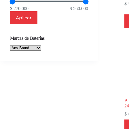
$
3
$ 270.000
$ 560.000
Aplicar
Marcas de Baterías
B
2
$
4